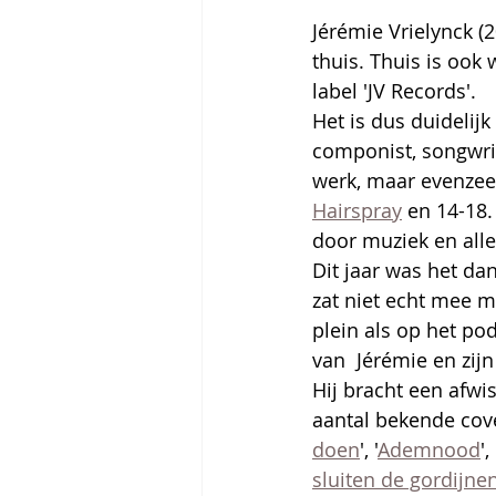
Jérémie Vrielynck (2
thuis. Thuis is ook
label 'JV Records'.
Het is dus duidelij
componist, songwrit
werk, maar evenzee
Hairspray
 en 14-18.
door muziek en alle
Dit jaar was het da
zat niet echt mee m
plein als op het po
van  Jérémie en zij
Hij bracht een afwi
aantal bekende cover
doen
', '
Ademnood
'
sluiten de gordijnen