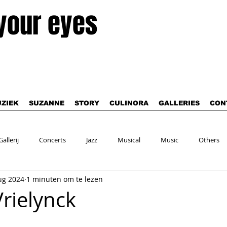
 your eyes
ZIEK
SUZANNE
STORY
CULINORA
GALLERIES
CON
Gallerij
Concerts
Jazz
Musical
Music
Others
ug 2024
1 minuten om te lezen
Vrielynck