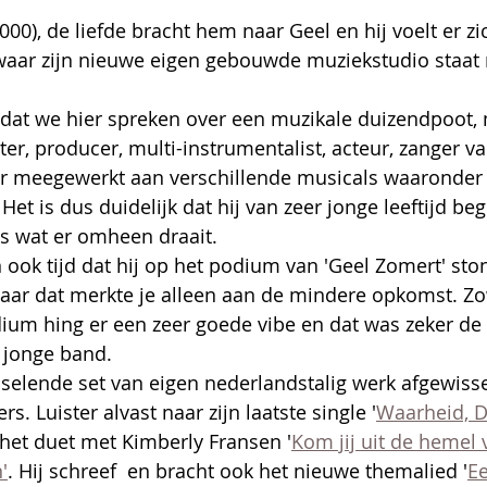
000), de liefde bracht hem naar Geel en hij voelt er z
 waar zijn nieuwe eigen gebouwde muziekstudio staat 
k dat we hier spreken over een muzikale duizendpoot, 
er, producer, multi-instrumentalist, acteur, zanger va
r meegewerkt aan verschillende musicals waaronder 
 Het is dus duidelijk dat hij van zeer jonge leeftijd b
s wat er omheen draait.
n ook tijd dat hij op het podium van 'Geel Zomert' sto
aar dat merkte je alleen aan de mindere opkomst. Zo
dium hing er een zeer goede vibe en dat was zeker de 
n jonge band.
sselende set van eigen nederlandstalig werk afgewiss
s. Luister alvast naar zijn laatste single '
Waarheid, D
, het duet met Kimberly Fransen '
Kom jij uit de hemel 
'
. Hij schreef  en bracht ook het nieuwe themalied '
Ee