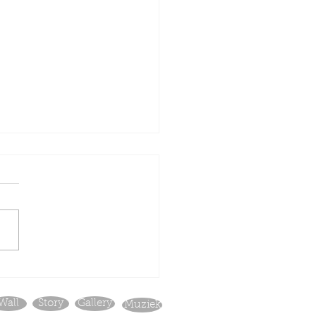
ako Express
Wall
Story
Gallery
Muziek