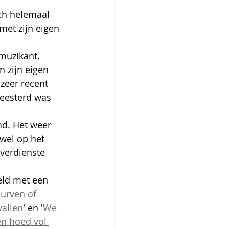
ich helemaal 
met zijn eigen 
muzikant, 
n zijn eigen 
zeer recent 
egeesterd was 
nd. Het weer 
wel op het 
verdienste 
eld met een 
urven of 
vallen
' en '
We 
n hoed vol 