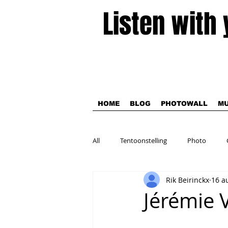
Listen with
HOME
BLOG
PHOTOWALL
MU
All
Tentoonstelling
Photo
Rik Beirinckx
16 a
Theater
Jérémie 