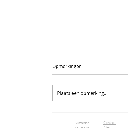
Opmerkingen
Plaats een opmerking...
Woodsmith Jr & Steven De
Bruyn
Suzanne
Contact
About