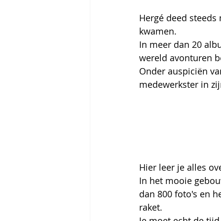
Hergé deed steeds n
kwamen.
In meer dan 20 albu
wereld avonturen b
Onder auspiciën va
medewerkster in zi
Hier leer je alles o
In het mooie gebouw
dan 800 foto's en h
raket.
Je moet echt de tij