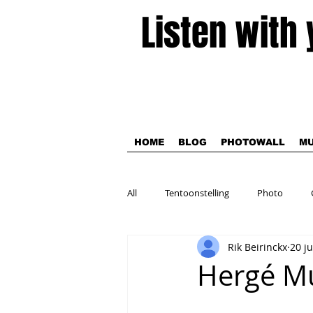
Listen with
HOME
BLOG
PHOTOWALL
MU
All
Tentoonstelling
Photo
Rik Beirinckx
20 j
Theater
Hergé Mu