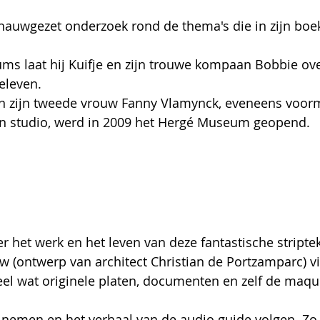
auwgezet onderzoek rond de thema's die in zijn boek
ms laat hij Kuifje en zijn trouwe kompaan Bobbie ove
eleven.
n zijn tweede vrouw Fanny Vlamynck, eveneens voorm
jn studio, werd in 2009 het Hergé Museum geopend.
ver het werk en het leven van deze fantastische stripte
 (ontwerp van architect Christian de Portzamparc) v
eel wat originele platen, documenten en zelf de maqu
d nemen en het verhaal van de audio guide volgen. Zo 