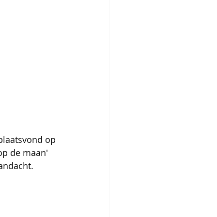
plaatsvond op 
op de maan' 
andacht.