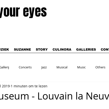
 your eyes
ZIEK
SUZANNE
STORY
CULINORA
GALLERIES
CON
Gallerij
Concerts
Jazz
Musical
Music
Others
ul 2019
1 minuten om te lezen
seum - Louvain la Neu