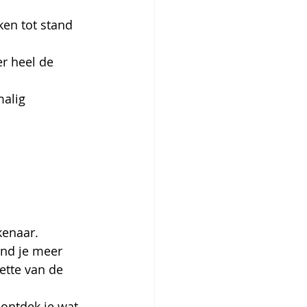
en tot stand 
r heel de 
alig 
kenaar.
ind je meer 
ette van de 
ontdek je wat 