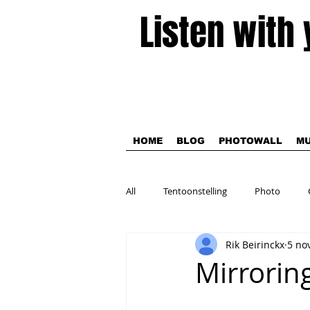
Listen with
HOME
BLOG
PHOTOWALL
MU
All
Tentoonstelling
Photo
Rik Beirinckx
5 no
Theater
Mirrorin